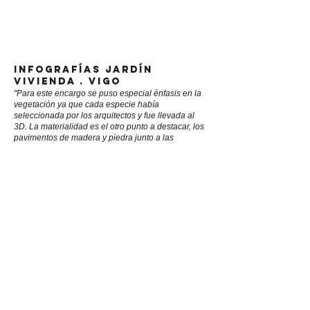
INFOGRAFÍAS jardín
vivienda . vigo
"Para este encargo se puso especial énfasis en la
vegetación ya que cada especie había
seleccionada por los arquitectos y fue llevada al
3D. La materialidad es el otro punto a destacar, los
pavimentos de madera y piedra junto a las
jardineras metálicas y la caseta para herramientas
poseen aquellas texturas establecidas en
proyecto."
Año
: 2017
Ubicación
: Vigo
Tipo
: Infografía
Arquitecto:
Buo estudio
<< volver a 3D
©
2015 CAMBRA ESTUDIO. Todos los derechos reservados.