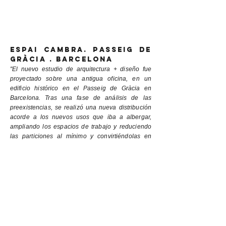
ESPAI CAMBRA. PASSEIG DE
GRÀCIA . BARCELONA
"El nuevo estudio de arquitectura + diseño fue
proyectado sobre una antigua oficina, en un
edificio histórico en el Passeig de Gràcia en
Barcelona. Tras una fase de análisis de las
preexistencias, se realizó una nueva distribución
acorde a los nuevos usos que iba a albergar,
ampliando los espacios de trabajo y reduciendo
las particiones al mínimo y convirtiéndolas en
mobiliario o elementos ligeros. La materialidad se
convierte en un elemento imprescindible del
proyecto donde corcho, mármol, papel pintado y
vegetación cobran un gran protagonismo."
Año
: 2016
Ubicación
: Barcelona
Tipo
: Interiorismo
Superfície:
170m2