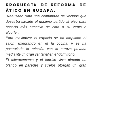
PROPUESTA DE REFORMA DE
ÁTICO EN RUZAFA.
"Realizado para una comunidad de vecinos que
deseaba sacarle el máximo partido al piso para
hacerlo más atractivo de cara a su venta o
alquiler.
Para maximizar el espacio se ha ampliado el
salón, integrando en él la cocina, y se ha
potenciado la relación con la terraza privada
mediante un gran ventanal en el dormitorio.
El microcemento y el ladrillo visto pintado en
blanco en paredes y suelos otorgan un gran
carácter a la vivienda, a la vez que funcionan
como un contenedor neutro para la colorista y
ecléctica decoración que se propone en este
proyecto."
Año
: 2015
Ubicación
: Valencia
Tipo
: Reforma integral
Superfície:
49 m2
<< volver a proyectos