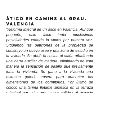
ático en camins al grau.
valencia
"Reforma integral de un ático en Valencia. Aunque
pequeño, este ático tenía muchísimas
posibilidades cuando lo vimos por primera vez.
Siguiendo las peticiones de la propiedad se
construyó un nuevo aseo y una zona de estudio en
la vivienda. Se abrió la cocina al salón añadiendo
una barra auxiliar de madera, eliminando de esta
manera la sensación de pasillo que previamente
tenía la vivienda. Se gano a la vivienda una
estrecha galería trasera para aumentar las
dimensiones de los dormitorios. Por último se
colocó una tarima flotante sintética en la terraza
principal para dar una mayor calidez al espacio
exterior. Luminosidad con el blanco como color
predominante y calidez junto a la madera."
Año
: 2019
Ubicación
: Valencia
Tipo
: Reforma integral
vivienda