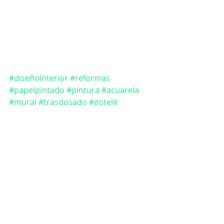
#diseñointerior
#reformas
#papelpintado
#pintura
#acuarela
#mural
#trasdosado
#gotelé
#cambra
#estudio
reformas
diseño interior
Comentarios