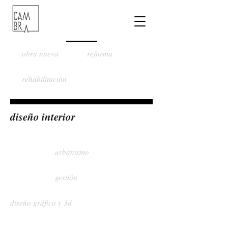
obra nueva
reforma
rehabilitación
diseño interior
urbanismo
gestión
diseño gráfico y 3d