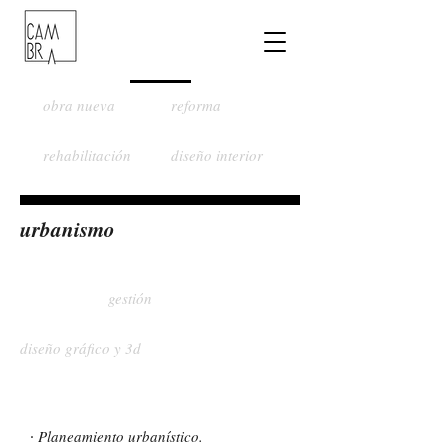
obra nueva
reforma
rehabilitación
diseño interior
urbanismo
gestión
diseño gráfico y 3d
·
Planeamiento urbanístico.